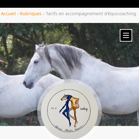
Yozenco.com
Accueil
›
Rubriques
›
Tarifs en accompagnement d'équicoaching