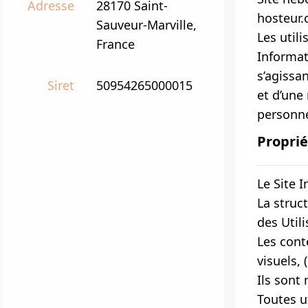
Adresse
28170 Saint-
hosteur.
Sauveur-Marville,
Les utili
France
Informat
s’agissa
Siret
50954265000015
et d’une
personn
Proprié
Le Site I
La struct
des Utili
Les cont
visuels,
Ils sont
Toutes u