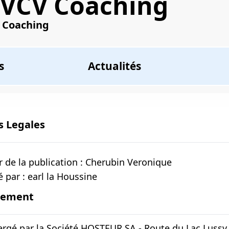
VCV Coaching
Coaching
s
Actualités
s Legales
r de la publication : Cherubin Veronique
é par : earl la Houssine
gement
ergé par la Société HOSTEUR SA - Route du Lac Lussy 