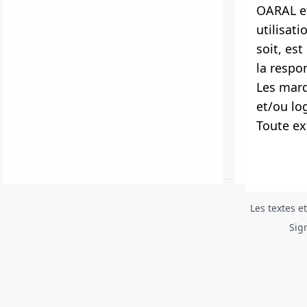
OARAL et
utilisat
soit, est
la respon
Les marq
et/ou log
Toute ex
Les textes e
Sig