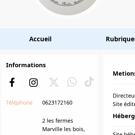
Accueil
Rubrique
Informations
Metion
Directeu
Téléphone
0623172160
Site édit
Héber
2 les fermes
Marville les bois,
Site héb