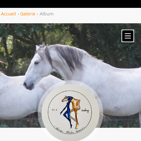
Yozenco.com
Accueil
›
Galerie
›
Album